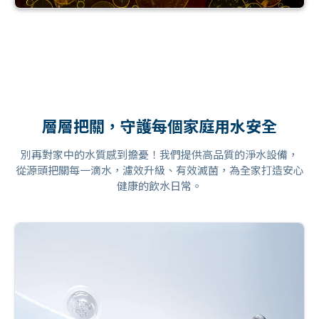
apartment
煮沸雖能有效殺菌，但對重金屬與化學污染物並無
法去除，甚至可能因氯與有機物反應而增加三鹵甲
看不見的添加物
烷的濃度。
理想飲用水應純淨無添加，但含氯自來水與清潔用
品中的三氯沙結合，可能產生健康風險。
層層把關，守護每個家庭用水安全
別再對家中的水質感到擔憂！我們提供高品質的淨水設備，
從源頭把關每一滴水，濾效升級、有效滅菌，為全家打造安心
健康的飲水日常。