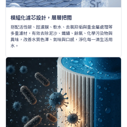
模組化濾芯設計，層層把關
搭配活性碳、超濾膜、軟水、去氯抑垢與重金屬處理等
多重濾材，有效去除泥沙、鐵鏽、餘氯、化學污染物與
異味，改善水質色澤、氣味與口感，淨化每一滴生活用
水。