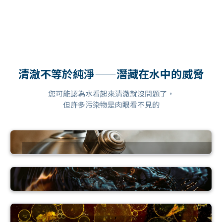
清澈不等於純淨——潛藏在水中的威脅
您可能認為水看起來清澈就沒問題了，
但許多污染物是肉眼看不見的
science
消毒副產物
local_fire_department
自來水雖需加氯消毒以確保衛生，但氯與水中天然
腐殖物質結合後，可能產生三鹵甲烷等具潛在致癌
煮沸的不足
性的副產物。