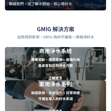
聯絡我們，從了解水開始，放心喝好水
GMIG 解決方案
從商用到家用，GMIG 為你守護每一滴極淨好水
商用淨水系統
專業買斷・彈性租賃・舊機升級
量身客製您的淨水方案
了解更多
家用淨水系列
無菌飲用、水質活化、日常保健
守護全家人的好水承諾